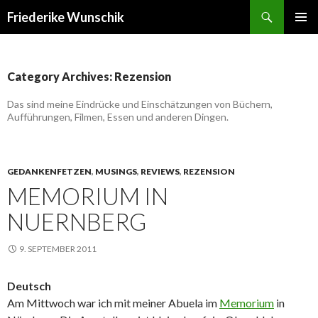
Search
Friederike Wunschik
SKIP
PRIMAR
TO
MENU
CONTENT
Category Archives: Rezension
Das sind meine Eindrücke und Einschätzungen von Büchern,
Aufführungen, Filmen, Essen und anderen Dingen.
GEDANKENFETZEN
,
MUSINGS
,
REVIEWS
,
REZENSION
MEMORIUM IN
NUERNBERG
9. SEPTEMBER 2011
Deutsch
Am Mittwoch war ich mit meiner Abuela im
Memorium
in