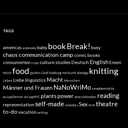
TAGS
book
Break!
americas
baby
busy
autonomy
chaos communication camp
comic books
English
consumerism
culture studies
Deutsch
Essen
crazy
food
knitting
fetish
garden
Geld
habitrpg
Herkunft
ideology
Macht
Liebe
linguistics
Leben
Menschen
NaNoWriMo
Männer und Frauen
newdomesticity
reading
plants
power
occupyDenver
occupyNYC
procrastination
self-made
theatre
Sex
representation
semiotics
tent
to-do
vacation
writing