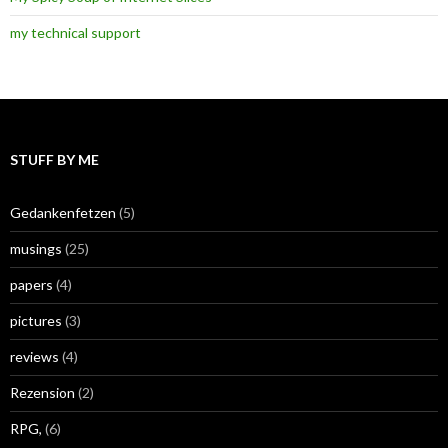
my technical support
STUFF BY ME
Gedankenfetzen
(5)
musings
(25)
papers
(4)
pictures
(3)
reviews
(4)
Rezension
(2)
RPG,
(6)