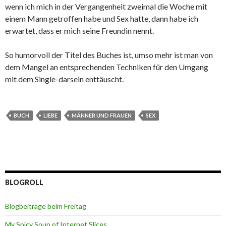
wenn ich mich in der Vergangenheit zweimal die Woche mit
einem Mann getroffen habe und Sex hatte, dann habe ich
erwartet, dass er mich seine Freundin nennt.
So humorvoll der Titel des Buches ist, umso mehr ist man von
dem Mangel an entsprechenden Techniken für den Umgang
mit dem Single-darsein enttäuscht.
BUCH
LIEBE
MÄNNER UND FRAUEN
SEX
BLOGROLL
Blogbeiträge beim Freitag
My Spicy Soup of Internet Slices