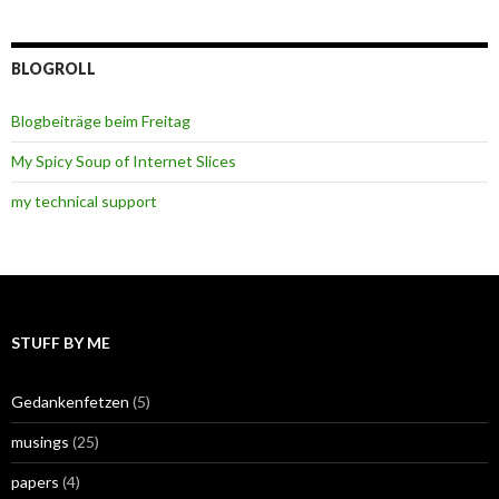
BLOGROLL
Blogbeiträge beim Freitag
My Spicy Soup of Internet Slices
my technical support
STUFF BY ME
Gedankenfetzen
(5)
musings
(25)
papers
(4)