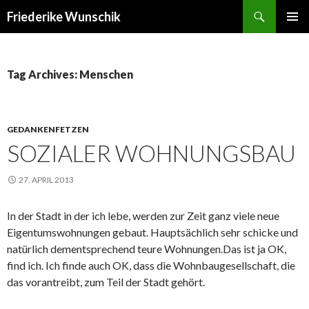
Search
Friederike Wunschik
SKIP
PRIMAR
TO
MENU
CONTENT
Tag Archives: Menschen
GEDANKENFETZEN
SOZIALER WOHNUNGSBAU
27. APRIL 2013
In der Stadt in der ich lebe, werden zur Zeit ganz viele neue
Eigentumswohnungen gebaut. Hauptsächlich sehr schicke und
natürlich dementsprechend teure Wohnungen.Das ist ja OK,
find ich. Ich finde auch OK, dass die Wohnbaugesellschaft, die
das vorantreibt, zum Teil der Stadt gehört.