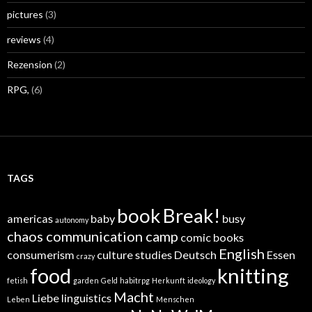
pictures
(3)
reviews
(4)
Rezension
(2)
RPG,
(6)
TAGS
book
Break!
americas
baby
busy
autonomy
chaos communication camp
comic books
English
consumerism
culture studies
Deutsch
Essen
crazy
food
knitting
fetish
garden
Geld
habitrpg
Herkunft
ideology
Macht
Liebe
linguistics
Leben
Menschen